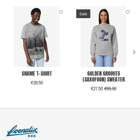
Items van productcarrousel
Sale
SHAME T-SHIRT
GOLDEN GROOVES
(SAXOFOON) SWEATER
€39,50
€27,50
€55,00