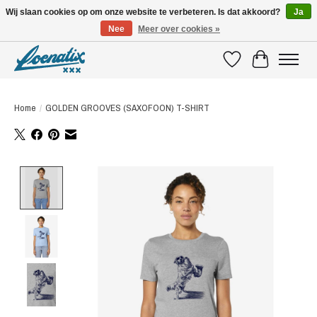
Wij slaan cookies op om onze website te verbeteren. Is dat akkoord?
Ja
Nee
Meer over cookies »
SHIRTS WITH A STORY
Verlanglijst
Winkelwagen
Home
/
GOLDEN GROOVES (SAXOFOON) T-SHIRT
Product image slideshow Items