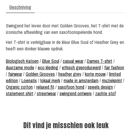
Beschrijving
Swingend het leven door met Golden Grooves, het T-shirt met de
iconische afbeelding van een saxofoonspelende hond.
Het T-shirt is verkrijgbaar in de kleur Blue Soul of Heather Grey en
heeft een donker blauwe opdruk.
Biologisch Katoen
/
Blue Soul
/
casual wear
/
Dames T-shirt
/
duurzame mode
/
eco kleding
/
ethisch geproduceerd
/
fair fashion
/
fairwear
/
Golden Grooves
/
heather grey
/
korte mouw
/
limited
edition
/
Loenatix
/
lokaal merk
/
made in amsterdam
/
muziekprint
/
Organic cotton
/
relaxed fit
/
saxofoon hond
/
speels design
/
statement shirt
/
streetwear
/
swingend ontwerp
/
zachte stof
Dit vind je misschien ook leuk