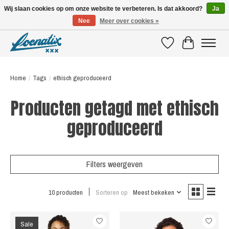
Wij slaan cookies op om onze website te verbeteren. Is dat akkoord?
Ja
Nee
Meer over cookies »
SHIRTS WITH A STORY
Verlanglijst
Winkelwagen
Home
/
Tags
/
ethisch geproduceerd
Producten getagd met ethisch
geproduceerd
Filters weergeven
10 producten
Sorteren op
Meest bekeken
Sale