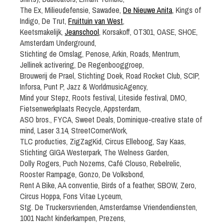
The Ex, Milieudefensie, Sawadee,
De Nieuwe Anita
, Kings of
Indigo, De Trut,
Fruittuin van West
,
Keetsmakelijk,
Jeanschool
, Korsakoff, OT301, OASE, SHOE,
Amsterdam Underground,
Stichting de Omslag, Penose, Arkin, Roads, Mentrum,
Jellinek activering, De Regenbooggroep,
Brouwerij de Prael, Stichting Doek, Road Rocket Club, SCIP,
Inforsa, Punt P, Jazz & WorldmusicAgency,
Mind your Stepz, Roots festival, Liteside festival, DMO,
Fietsenwerkplaats Recycle, Appsterdam,
ASO bros., FYCA, Sweet Deals, Dominique-creative state of
mind, Laser 3.14, StreetCornerWork,
TLC producties, ZigZagKid, Circus Elleboog, Say Kaas,
Stichting GIGA Westerpark, The Welness Garden,
Dolly Rogers, Puch Nozems, Café Clouso, Rebelrelic,
Rooster Rampage, Gonzo, De Volksbond,
Rent A Bike, AA conventie, Birds of a feather, SBOW, Zero,
Circus Hoppa, Fons Vitae Lyceum,
Stg. De Truckersvrienden, Amsterdamse Vriendendiensten,
1001 Nacht kinderkampen, Prezens,