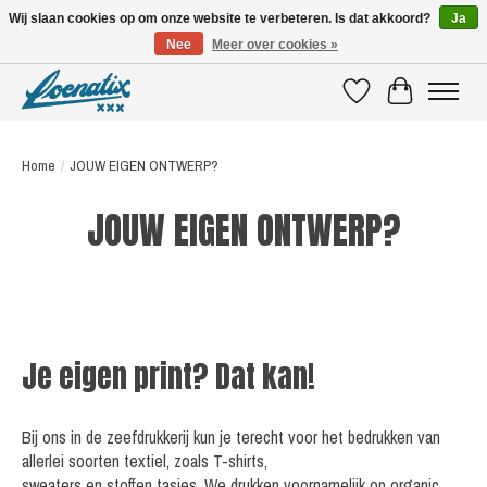
Wij slaan cookies op om onze website te verbeteren. Is dat akkoord?
Ja
Nee
Meer over cookies »
SHIRTS WITH A STORY
Verlanglijst
Winkelwagen
Home
/
JOUW EIGEN ONTWERP?
JOUW EIGEN ONTWERP?
Je eigen print? Dat kan!
Bij ons in de zeefdrukkerij kun je terecht voor het bedrukken van
allerlei soorten textiel, zoals T-shirts,
sweaters en stoffen tasjes. We drukken voornamelijk op organic