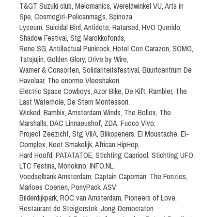
T&GT Suzuki club, Melomanics, Wereldwinkel VU, Arts in
Spe, Cosmogirl-Pelicanmags, Spinoza
Lyceum, Suicidal Bird, Antidote, Ratarsed, HVO Querido,
Shadow Festival, Stg Marokkofonds,
Rene SG, Antillectual Punkrock, Hotel Con Carazon, SOMO,
Tatsjujin, Golden Glory, Drive by Wire,
Warner & Consorten, Solidariteitsfestival, Buurtcentrum De
Havelaar, The enorme Vleeshaken,
Electric Space Cowboys, Azor Bike, De Kift, Rambler, The
Last Waterhole, De Stern Montessori,
Wicked, Bambix, Amsterdam Winds, The Bollox, The
Marshalls, DAC Linnaeushof, ZDA, Fuoco Vivo,
Project Zeezicht, Stg VIIA, Blikopeners, El Moustache, EI-
Complex, Keet Smakelijk, African HipHop,
Hard Hoofd, PATATATOE, Stichting Capriool, Stichting UFO,
LTC Festina, Monokino, INFO.NL,
Voedselbank Amsterdam, Captain Capeman, The Fonzies,
Marloes Coenen, PonyPack, ASV
Bilderdijkpark, ROC van Amsterdam, Pioneers of Love,
Restaurant de Steigerstek, Jong Democraten