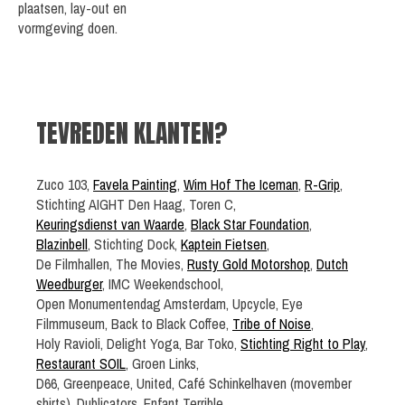
plaatsen, lay-out en
vormgeving doen.
TEVREDEN KLANTEN?
Zuco 103,
Favela Painting
,
Wim Hof The Iceman
,
R-Grip
,
Stichting AIGHT Den Haag, Toren C,
Keuringsdienst van Waarde
,
Black Star Foundation
,
Blazinbell
, Stichting Dock,
Kaptein Fietsen
,
De Filmhallen, The Movies,
Rusty Gold Motorshop
,
Dutch
Weedburger
, IMC Weekendschool,
Open Monumentendag Amsterdam, Upcycle, Eye
Filmmuseum, Back to Black Coffee,
Tribe of Noise
,
Holy Ravioli, Delight Yoga, Bar Toko,
Stichting Right to Play
,
Restaurant SOIL
, Groen Links,
D66, Greenpeace, United, Café Schinkelhaven (movember
shirts), Dublicators, Enfant Terrible,