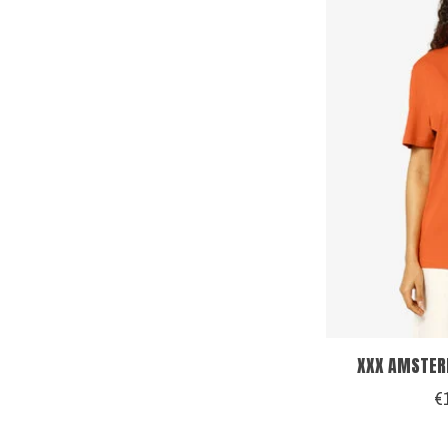
XXX AMSTERD
€