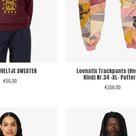
UIVELTJE SWEATER
Loenatix Trackpants (On
Kind) Nr.34 -XL- Patte
€55,00
€159,00