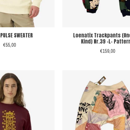
 PULSE SWEATER
Loenatix Trackpants (On
Kind) Nr.39 -L- Patter
€55,00
€159,00