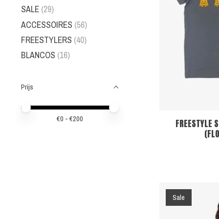
SALE
(29)
ACCESSOIRES
(56)
FREESTYLERS
(40)
BLANCOS
(16)
Prijs
Minimale prijswaarde
Price maximum value
€
0
- €
200
FREESTYLE S
(FLO
Sale