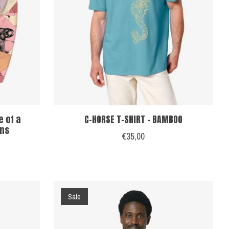
e of a
C-HORSE T-SHIRT - BAMBOO
rns
€35,00
Sale