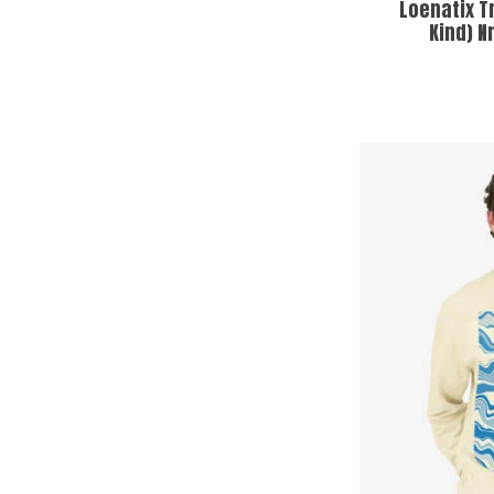
Loenatix T
Kind) N