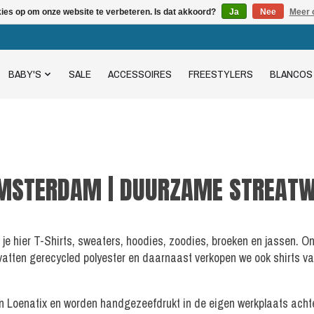
kies op om onze website te verbeteren. Is dat akkoord?
Ja
Nee
Meer 
BABY'S
SALE
ACCESSOIRES
FREESTYLERS
BLANCOS
AMSTERDAM | DUURZAME STREATW
 je hier T-Shirts, sweaters, hoodies, zoodies, broeken en jassen. O
vatten gerecycled polyester en daarnaast verkopen we ook shirts v
an Loenatix en worden handgezeefdrukt in de eigen werkplaats achte