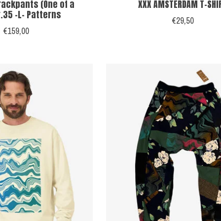
rackpants (One of a
XXX AMSTERDAM T-SHI
r.35 -L- Patterns
€29,50
€159,00