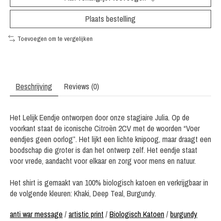
Plaats bestelling
Toevoegen om te vergelijken
Beschrijving
Reviews (0)
Het Lelijk Eendje ontworpen door onze stagiaire Julia. Op de
voorkant staat de iconische Citroën 2CV met de woorden “Voer
eendjes geen oorlog”. Het lijkt een lichte knipoog, maar draagt een
boodschap die groter is dan het ontwerp zelf. Het eendje staat
voor vrede, aandacht voor elkaar en zorg voor mens en natuur.
Het shirt is gemaakt van 100% biologisch katoen en verkrijgbaar in
de volgende kleuren: Khaki, Deep Teal, Burgundy.
anti war message
/
artistic print
/
Biologisch Katoen
/
burgundy