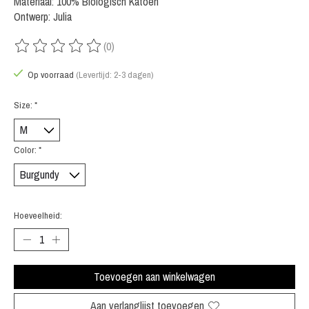
Materiaal: 100% Biologisch Katoen
Ontwerp: Julia
(0)
De beoordeling van dit product is
0
van de 5
Op voorraad
(Levertijd: 2-3 dagen)
Size:
*
Color:
*
Hoeveelheid:
Toevoegen aan winkelwagen
Aan verlanglijst toevoegen