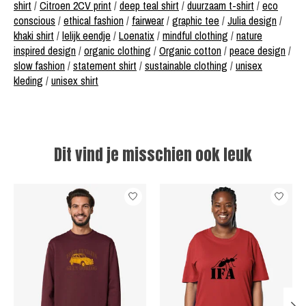
shirt
/
Citroen 2CV print
/
deep teal shirt
/
duurzaam t-shirt
/
eco
conscious
/
ethical fashion
/
fairwear
/
graphic tee
/
Julia design
/
khaki shirt
/
lelijk eendje
/
Loenatix
/
mindful clothing
/
nature
inspired design
/
organic clothing
/
Organic cotton
/
peace design
/
slow fashion
/
statement shirt
/
sustainable clothing
/
unisex
kleding
/
unisex shirt
Dit vind je misschien ook leuk
Items van productcarrousel