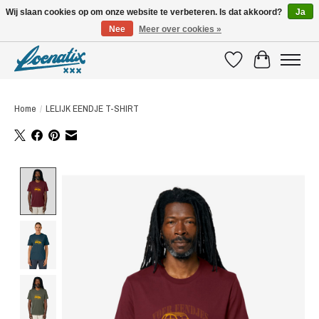
Wij slaan cookies op om onze website te verbeteren. Is dat akkoord?
Ja
Nee
Meer over cookies »
SHIRTS WITH A STORY
Verlanglijst
Winkelwagen
Home
/
LELIJK EENDJE T-SHIRT
Product image slideshow Items