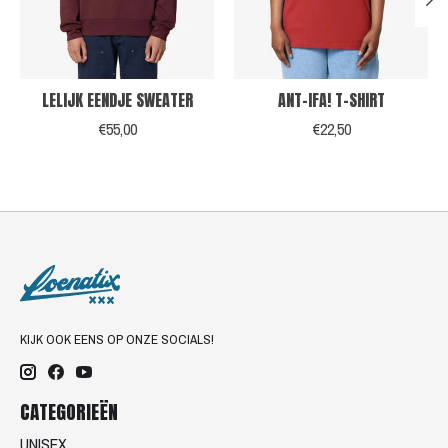
LELIJK EENDJE SWEATER
ANT-IFA! T-SHIRT
€55,00
€22,50
KIJK OOK EENS OP ONZE SOCIALS!
CATEGORIEËN
UNISEX