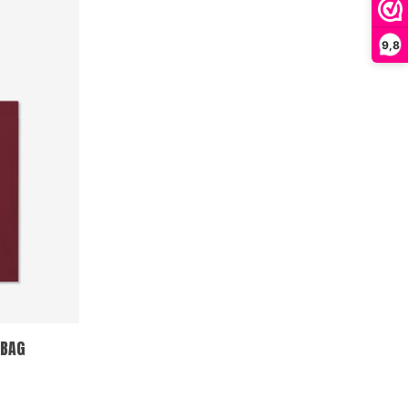
9,8
 BAG