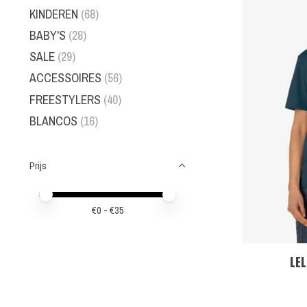
KINDEREN
(68)
BABY'S
(28)
SALE
(29)
ACCESSOIRES
(56)
FREESTYLERS
(40)
BLANCOS
(16)
Prijs
Minimale prijswaarde
Price maximum value
€
0
- €
35
LEL