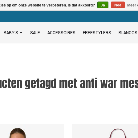
kies op om onze website te verbeteren. Is dat akkoord?
Ja
Nee
Meer 
BABY'S
SALE
ACCESSOIRES
FREESTYLERS
BLANCOS
ucten getagd met anti war me