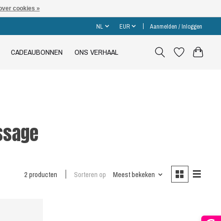
over cookies »
NL
EUR
Aanmelden / Inloggen
CADEAUBONNEN
ONS VERHAAL
ssage
2 producten
Sorteren op
Meest bekeken