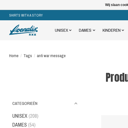
Wij slaan coo
SHIRTS WITH A STORY
UNISEX
DAMES
KINDEREN
Home
/
Tags
/
anti war message
Prod
CATEGORIEËN
UNISEX
(208)
DAMES
(54)