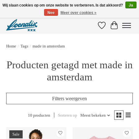
Wij slaan cookies op om onze website te verbeteren. Is dat akkoord?
Ja
Nee
Meer over cookies »
SHIRTS WITH A STORY
Verlanglijst
Winkelwage
Home
/
Tags
/
made in amsterdam
Producten getagd met made in
amsterdam
Filters weergeven
10 producten
Sorteren op
Meest bekeken
Sale