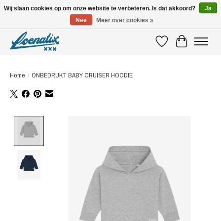
Wij slaan cookies op om onze website te verbeteren. Is dat akkoord?
Ja
Nee
Meer over cookies »
SHIRTS WITH A STORY
Verlanglijst
Winkelwagen
Home
/
ONBEDRUKT BABY CRUISER HOODIE
Product image slideshow Items