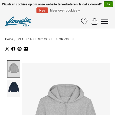
Wij slaan cookies op om onze website te verbeteren. Is dat akkoord?
Ja
Nee
Meer over cookies »
SHIRTS WITH A STORY
Verlanglijst
Winkelwagen
Home
/
ONBEDRUKT BABY CONNECTOR ZOODIE
Product image slideshow Items