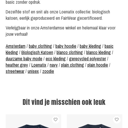
basic zonder opdruk.
Dezelfde stof en snit als onze Loenatix collectie: biologisch
katoen, eerlijk geproduceerd en FairWear gecertificeerd.
Verkrijgbaar in onze Amsterdamse winkel en helemaal klaar voor
jouw verhaal!
Amsterdam
/
baby clothing
/
baby hoodie
/
baby kleding
/
basic
kleding
/
Biologisch Katoen
/
blanco clothing
/
blanco kleding
/
duurzame baby mode
/
eco kleding
/
gerecycled polyester
/
heather grey
/
Loenatix
/
navy
/
plain clothing
/
plain hoodie
/
streetwear
/
unisex
/
zoodie
Dit vind je misschien ook leuk
Items van productcarrousel