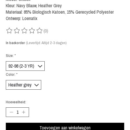
Kleur: Navy Blauw, Heather Grey
Materiaal: 85% Biologisch Katoen, 15% Gerecycled Polyester
Ontwerp: Loenatix
(0)
De beoordeling van dit product is
0
van de 5
In backorder
(Levertijd: Altijd 2-3 dagen)
Size:
*
Color:
*
Hoeveelheid:
Toevoegen aan winkelwagen