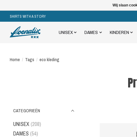
Wij slaan coo
SHIRTS WITH A STORY
UNISEX
DAMES
KINDEREN
Home
/
Tags
/
eco kleding
P
CATEGORIEËN
UNISEX
(208)
DAMES
(54)