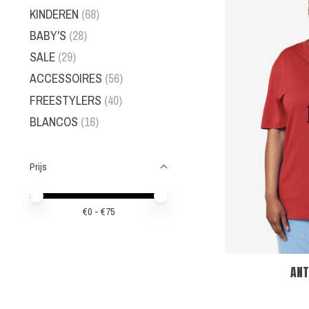
KINDEREN
(68)
BABY'S
(28)
SALE
(29)
ACCESSOIRES
(56)
FREESTYLERS
(40)
BLANCOS
(16)
Prijs
Minimale prijswaarde
Price maximum value
€
0
- €
75
ANT