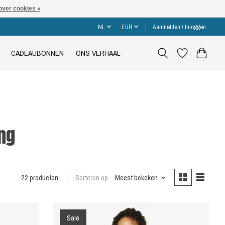
over cookies »
NL
EUR
Aanmelden / Inloggen
CADEAUBONNEN
ONS VERHAAL
ng
22 producten
Sorteren op
Meest bekeken
Sale