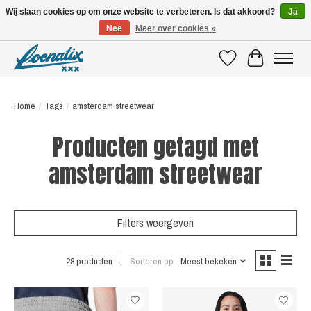
Wij slaan cookies op om onze website te verbeteren. Is dat akkoord?
Ja
Nee
Meer over cookies »
SHIRTS WITH A STORY
Verlanglijst
Winkelwagen
Home
/
Tags
/
amsterdam streetwear
Producten getagd met
amsterdam streetwear
Filters weergeven
28 producten
Sorteren op
Meest bekeken