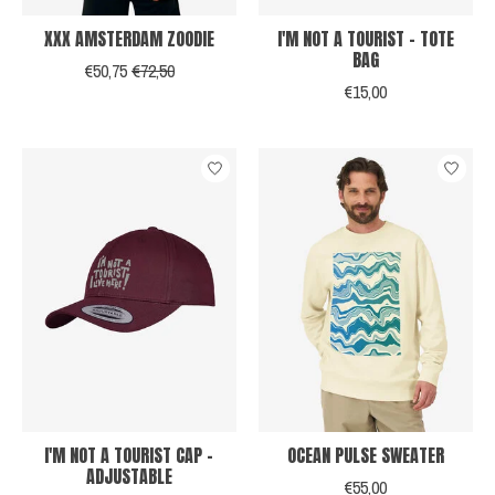
XXX AMSTERDAM ZOODIE
I'M NOT A TOURIST - TOTE
BAG
€50,75
€72,50
€15,00
I'M NOT A TOURIST CAP -
OCEAN PULSE SWEATER
ADJUSTABLE
€55,00