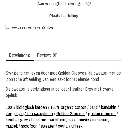
Aan verlanglijst toevoegen
Plaats bestelling
Toevoegen om te vergelijken
Beschrijving
Reviews (0)
Swingend het leven door met Golden Grooves, de sweater met de
iconische afbeelding van een saxofoonspelende hond.
De sweater is verkrijgbaar in de kleur Heather Grey met zwarte
opdruk.
100% biologisch katoen
/
100% organic cotton
/
band
/
bandshirt
/
dog playing the saxophone
/
Golden Grooves
/
golden retriever
/
heather grey
/
hond met saxofoon
/
jazz
/
music
/
musician
/
muziek
/
saxofoon
/
sweater
/
swing
/
unisex