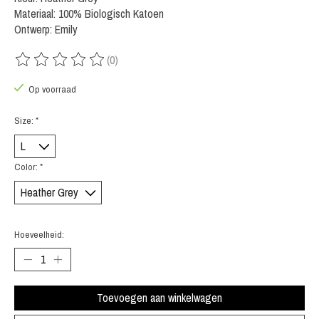
Materiaal: 100% Biologisch Katoen
Ontwerp: Emily
(0)
De beoordeling van dit product is
0
van de 5
Op voorraad
Size:
*
Color:
*
Hoeveelheid:
Toevoegen aan winkelwagen