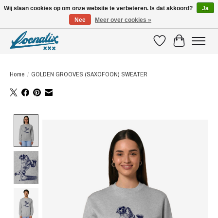
Wij slaan cookies op om onze website te verbeteren. Is dat akkoord?
Ja
Nee
Meer over cookies »
SHIRTS WITH A STORY
Verlanglijst
Winkelwagen
Home
/
GOLDEN GROOVES (SAXOFOON) SWEATER
Product image slideshow Items