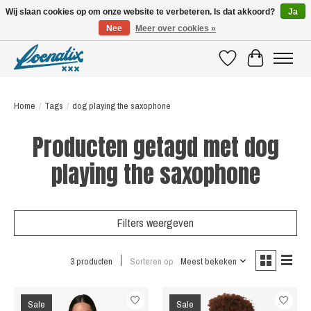
Wij slaan cookies op om onze website te verbeteren. Is dat akkoord?
Ja
Nee
Meer over cookies »
SHIRTS WITH A STORY
Verlanglijst
Winkelwagen
Home
/
Tags
/
dog playing the saxophone
Producten getagd met dog
playing the saxophone
Filters weergeven
3 producten
Sorteren op
Meest bekeken
Sale
Sale