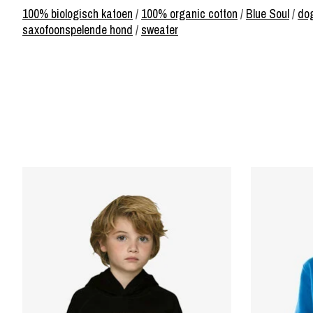
100% biologisch katoen
/
100% organic cotton
/
Blue Soul
/
dog
saxofoonspelende hond
/
sweater
Items van productcarrousel