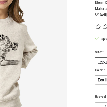
Kleur: 
Materia
Ontwerp
De beoo
Op v
Size:
*
Color:
*
Hoeveelh