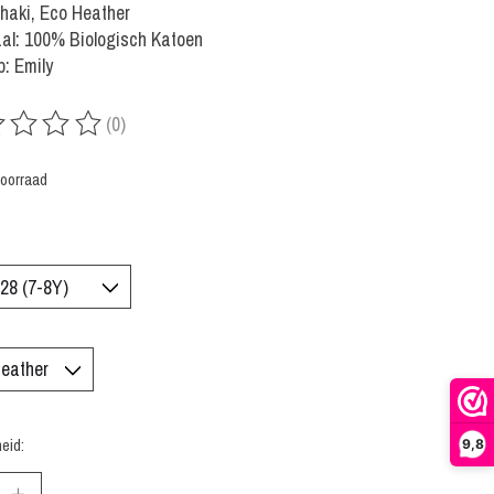
Khaki, Eco Heather
al: 100% Biologisch Katoen
: Emily
(0)
rdeling van dit product is
0
van de 5
oorraad
eid:
9,8