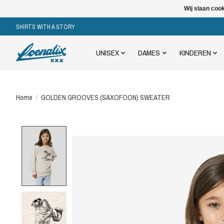
Wij slaan coo
SHIRTS WITH A STORY
UNISEX
DAMES
KINDEREN
Home
/
GOLDEN GROOVES (SAXOFOON) SWEATER
Product image slideshow Items