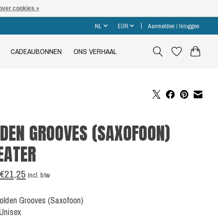
over cookies »
NL
EUR
Aanmelden / Inloggen
CADEAUBONNEN
ONS VERHAAL
DEN GROOVES (SAXOFOON)
EATER
€21,25
Incl. btw
Golden Grooves (Saxofoon)
 Unisex