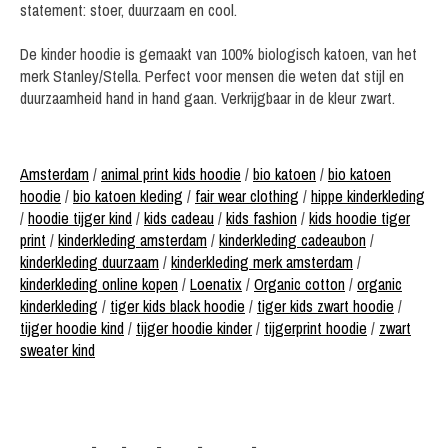
statement: stoer, duurzaam en cool.
De kinder hoodie is gemaakt van 100% biologisch katoen, van het
merk Stanley/Stella. Perfect voor mensen die weten dat stijl en
duurzaamheid hand in hand gaan. Verkrijgbaar in de kleur zwart.
Amsterdam
/
animal print kids hoodie
/
bio katoen
/
bio katoen
hoodie
/
bio katoen kleding
/
fair wear clothing
/
hippe kinderkleding
/
hoodie tijger kind
/
kids cadeau
/
kids fashion
/
kids hoodie tiger
print
/
kinderkleding amsterdam
/
kinderkleding cadeaubon
/
kinderkleding duurzaam
/
kinderkleding merk amsterdam
/
kinderkleding online kopen
/
Loenatix
/
Organic cotton
/
organic
kinderkleding
/
tiger kids black hoodie
/
tiger kids zwart hoodie
/
tijger hoodie kind
/
tijger hoodie kinder
/
tijgerprint hoodie
/
zwart
sweater kind