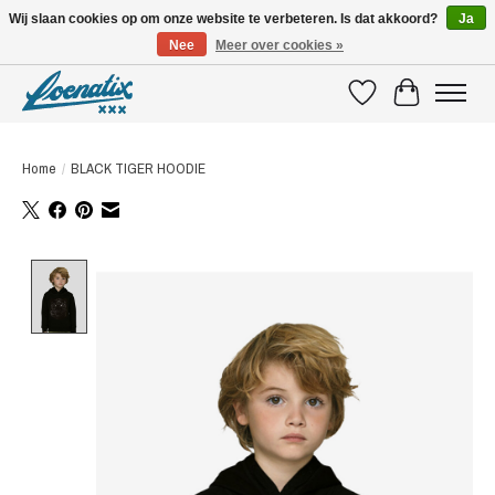
Wij slaan cookies op om onze website te verbeteren. Is dat akkoord?
Ja
Nee
Meer over cookies »
SHIRTS WITH A STORY
Verlanglijst
Winkelwagen
Home
/
BLACK TIGER HOODIE
Product image slideshow Items