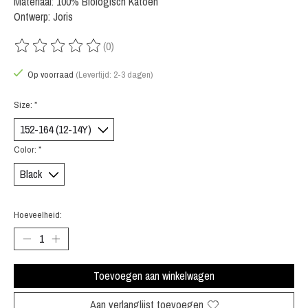
Materiaal: 100% Biologisch Katoen
Ontwerp: Joris
(0)
De beoordeling van dit product is
0
van de 5
Op voorraad
(Levertijd: 2-3 dagen)
Size:
*
Color:
*
Hoeveelheid:
Toevoegen aan winkelwagen
Aan verlanglijst toevoegen