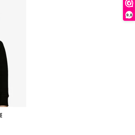
9,8
E