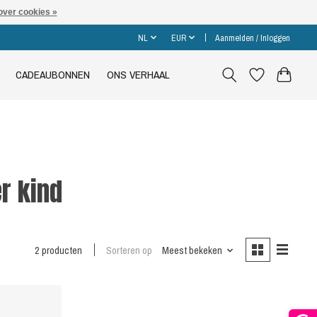
over cookies »
NL
EUR
Aanmelden / Inloggen
CADEAUBONNEN
ONS VERHAAL
r kind
2 producten
Sorteren op
Meest bekeken