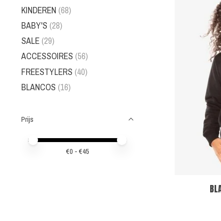
KINDEREN
(68)
BABY'S
(28)
SALE
(29)
ACCESSOIRES
(56)
FREESTYLERS
(40)
BLANCOS
(16)
Prijs
Minimale prijswaarde
Price maximum value
€
0
- €
45
BL