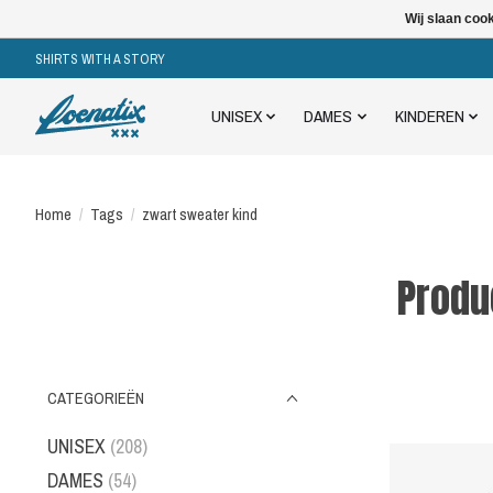
Wij slaan coo
SHIRTS WITH A STORY
UNISEX
DAMES
KINDEREN
Home
/
Tags
/
zwart sweater kind
Produ
CATEGORIEËN
UNISEX
(208)
DAMES
(54)