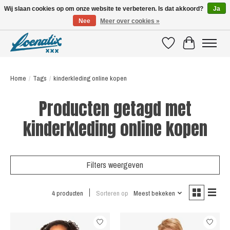
Wij slaan cookies op om onze website te verbeteren. Is dat akkoord?
Ja
Nee
Meer over cookies »
SHIRTS WITH A STORY
Verlanglijst
Winkelwagen
Home
/
Tags
/
kinderkleding online kopen
Producten getagd met
kinderkleding online kopen
Filters weergeven
4 producten
Sorteren op
Meest bekeken