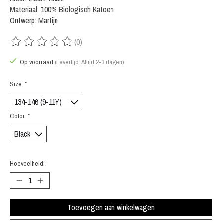
Materiaal: 100% Biologisch Katoen
Ontwerp: Martijn
(0)
De beoordeling van dit product is
0
van de 5
Op voorraad
(Levertijd: Altijd 2-3 dagen)
Size:
*
Color:
*
Hoeveelheid:
Toevoegen aan winkelwagen