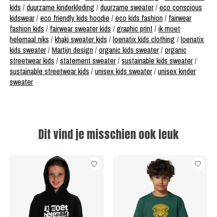
kids
/
duurzame kinderkleding
/
duurzame sweater
/
eco conscious
kidswear
/
eco friendly kids hoodie
/
eco kids fashion
/
fairwear
fashion kids
/
fairwear sweater kids
/
graphic print
/
ik moet
helemaal niks
/
khaki sweater kids
/
loenatix kids clothing
/
loenatix
kids sweater
/
Martijn design
/
organic kids sweater
/
organic
streetwear kids
/
statement sweater
/
sustainable kids sweater
/
sustainable streetwear kids
/
unisex kids sweater
/
unisex kinder
sweater
Dit vind je misschien ook leuk
Items van productcarrousel