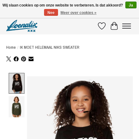
Wij slaan cookies op om onze website te verbeteren. Is dat akkoord?
Ja
Nee
Meer over cookies »
SHIRTS WITH A STORY
Verlanglijst
Winkelwagen
Home
/
IK MOET HELEMAAL NIKS SWEATER
Product image slideshow Items