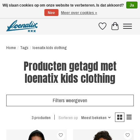
Wij slaan cookies op om onze website te verbeteren. Is dat akkoord?
Ja
Nee
Meer over cookies »
SHIRTS WITH A STORY
Verlanglijst
Winkelwagen
Home
/
Tags
/
loenatix kids clothing
Producten getagd met
loenatix kids clothing
Filters weergeven
3 producten
Sorteren op
Meest bekeken