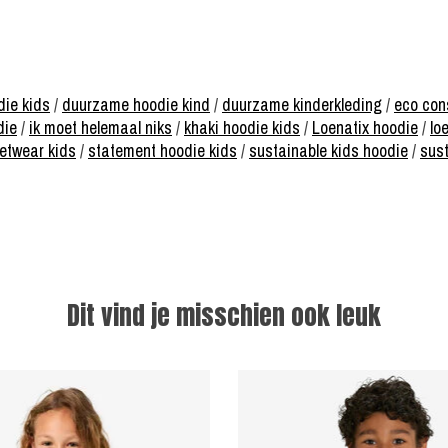
die kids
/
duurzame hoodie kind
/
duurzame kinderkleding
/
eco con
die
/
ik moet helemaal niks
/
khaki hoodie kids
/
Loenatix hoodie
/
lo
eetwear kids
/
statement hoodie kids
/
sustainable kids hoodie
/
sust
Dit vind je misschien ook leuk