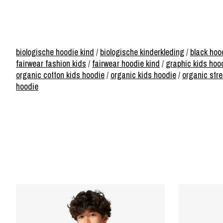
biologische hoodie kind
/
biologische kinderkleding
/
black hoo
fairwear fashion kids
/
fairwear hoodie kind
/
graphic kids hoo
organic cotton kids hoodie
/
organic kids hoodie
/
organic str
hoodie
Items van productcarrousel