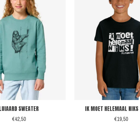
LUIAARD SWEATER
IK MOET HELEMAAL NIKS 
€42,50
€19,50