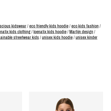
scious kidswear
/
eco friendly kids hoodie
/
eco kids fashion
/
enatix kids clothing
/
loenatix kids hoodie
/
Martijn design
/
ainable streetwear kids
/
unisex kids hoodie
/
unisex kinder