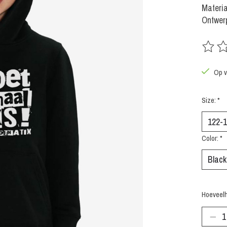
Materia
Ontwerp
De beoo
Op v
Size:
*
Color:
*
Hoeveelh