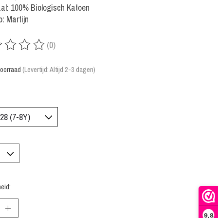
al: 100% Biologisch Katoen
: Martijn
(0)
rdeling van dit product is
0
van de 5
oorraad
(Levertijd: Altijd 2-3 dagen)
eid:
9,8