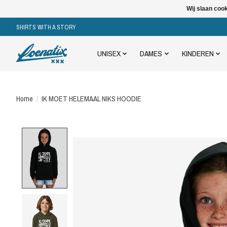
Wij slaan coo
SHIRTS WITH A STORY
UNISEX
DAMES
KINDEREN
Home
/
IK MOET HELEMAAL NIKS HOODIE
Product image slideshow Items