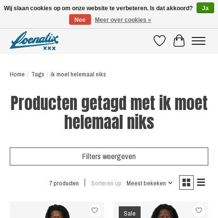
Wij slaan cookies op om onze website te verbeteren. Is dat akkoord?
Ja
Nee
Meer over cookies »
SHIRTS WITH A STORY
Verlanglijst
Winkelwagen
Home
/
Tags
/
ik moet helemaal niks
Producten getagd met ik moet
helemaal niks
Filters weergeven
7 producten
Sorteren op
Meest bekeken
Sale