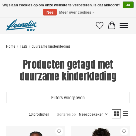
Wij slaan cookies op om onze website te verbeteren. Is dat akkoord?
Ja
Nee
Meer over cookies »
SHIRTS WITH A STORY
Verlanglijst
Winkelwagen
Home
/
Tags
/
duurzame kinderkleding
Producten getagd met
duurzame kinderkleding
Filters weergeven
16 producten
Sorteren op
Meest bekeken