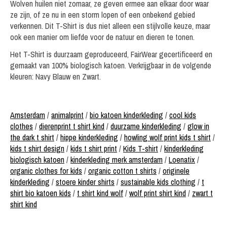
Wolven huilen niet zomaar, ze geven ermee aan elkaar door waar
ze zijn, of ze nu in een storm lopen of een onbekend gebied
verkennen. Dit T-Shirt is dus niet alleen een stijlvolle keuze, maar
ook een manier om liefde voor de natuur en dieren te tonen.
Het T-Shirt is duurzaam geproduceerd, FairWear gecertificeerd en
gemaakt van 100% biologisch katoen. Verkrijgbaar in de volgende
kleuren: Navy Blauw en Zwart.
Amsterdam
/
animalprint
/
bio katoen kinderkleding
/
cool kids
clothes
/
dierenprint t shirt kind
/
duurzame kinderkleding
/
glow in
the dark t shirt
/
hippe kinderkleding
/
howling wolf print kids t shirt
/
kids t shirt design
/
kids t shirt print
/
Kids T-shirt
/
kinderkleding
biologisch katoen
/
kinderkleding merk amsterdam
/
Loenatix
/
organic clothes for kids
/
organic cotton t shirts
/
originele
kinderkleding
/
stoere kinder shirts
/
sustainable kids clothing
/
t
shirt bio katoen kids
/
t shirt kind wolf
/
wolf print shirt kind
/
zwart t
shirt kind