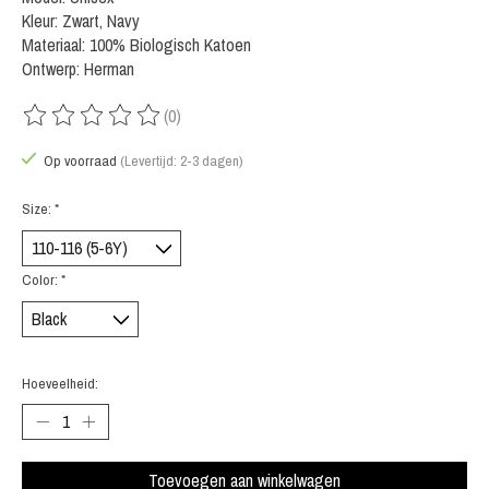
Kleur: Zwart, Navy
Materiaal: 100% Biologisch Katoen
Ontwerp: Herman
(0)
De beoordeling van dit product is
0
van de 5
Op voorraad
(Levertijd: 2-3 dagen)
Size:
*
Color:
*
Hoeveelheid:
Toevoegen aan winkelwagen