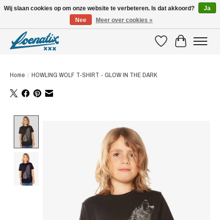
Wij slaan cookies op om onze website te verbeteren. Is dat akkoord?
Ja
Nee
Meer over cookies »
SHIRTS WITH A STORY
Verlanglijst
Winkelwagen
Home
/
HOWLING WOLF T-SHIRT - GLOW IN THE DARK
Product image slideshow Items