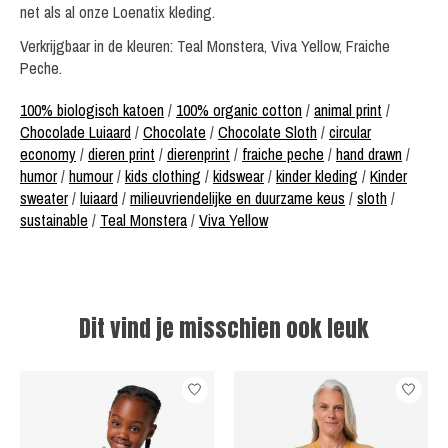
net als al onze Loenatix kleding.
Verkrijgbaar in de kleuren: Teal Monstera, Viva Yellow, Fraiche
Peche.
100% biologisch katoen
/
100% organic cotton
/
animal print
/
Chocolade Luiaard
/
Chocolate
/
Chocolate Sloth
/
circular
economy
/
dieren print
/
dierenprint
/
fraiche peche
/
hand drawn
/
humor
/
humour
/
kids clothing
/
kidswear
/
kinder kleding
/
Kinder
sweater
/
luiaard
/
milieuvriendelijke en duurzame keus
/
sloth
/
sustainable
/
Teal Monstera
/
Viva Yellow
Dit vind je misschien ook leuk
Items van productcarrousel