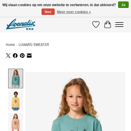
Wij slaan cookies op om onze website te verbeteren. Is dat akkoord?
Ja
Nee
Meer over cookies »
SHIRTS WITH A STORY
Verlanglijst
Winkelwagen
Home
/
LUIAARD SWEATER
Product image slideshow Items