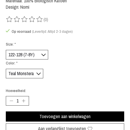
Materiaal: 100% Biologisch Katoen
Design: Nomi
(0)
De beoordeling van dit product is
0
van de 5
Op voorraad
(Levertijd: Altijd 2-3 dagen)
Size:
*
Color:
*
Hoeveelheid:
Toevoegen aan winkelwagen
Aan verlanglijst toevoegen