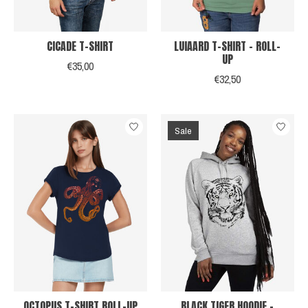
CICADE T-SHIRT
LUIAARD T-SHIRT - ROLL-
UP
€35,00
€32,50
Sale
OCTOPUS T-SHIRT ROLL-UP
BLACK TIGER HOODIE -