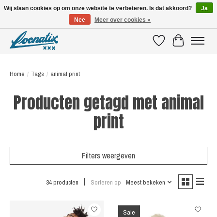
Wij slaan cookies op om onze website te verbeteren. Is dat akkoord?
Ja
Nee
Meer over cookies »
SHIRTS WITH A STORY
Verlanglijst
Winkelwagen
Home
/
Tags
/
animal print
Producten getagd met animal
print
Filters weergeven
34 producten
Sorteren op
Meest bekeken
Sale