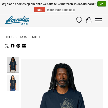
Wij slaan cookies op om onze website te verbeteren. Is dat akkoord?
Ja
Nee
Meer over cookies »
SHIRTS WITH A STORY
Verlanglijst
Winkelwagen
Home
/
C-HORSE T-SHIRT
Product image slideshow Items