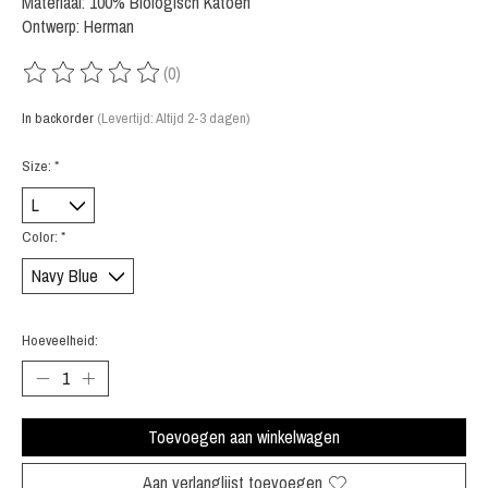
Materiaal: 100% Biologisch Katoen
Ontwerp: Herman
(0)
De beoordeling van dit product is
0
van de 5
In backorder
(Levertijd: Altijd 2-3 dagen)
Size:
*
Color:
*
Hoeveelheid:
Toevoegen aan winkelwagen
Aan verlanglijst toevoegen