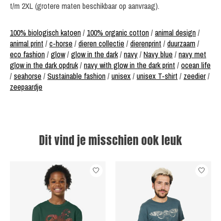
t/m 2XL (grotere maten beschikbaar op aanvraag).
100% biologisch katoen
/
100% organic cotton
/
animal design
/
animal print
/
c-horse
/
dieren collectie
/
dierenprint
/
duurzaam
/
eco fashion
/
glow
/
glow in the dark
/
navy
/
Navy blue
/
navy met
glow in the dark opdruk
/
navy with glow in the dark print
/
ocean life
/
seahorse
/
Sustainable fashion
/
unisex
/
unisex T-shirt
/
zeedier
/
zeepaardje
Dit vind je misschien ook leuk
Items van productcarrousel