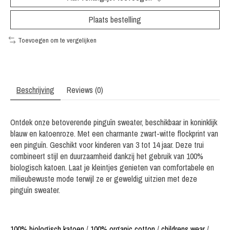
Plaats bestelling
Toevoegen om te vergelijken
Beschrijving
Reviews (0)
Ontdek onze betoverende pinguïn sweater, beschikbaar in koninklijk
blauw en katoenroze. Met een charmante zwart-witte flockprint van
een pinguïn. Geschikt voor kinderen van 3 tot 14 jaar. Deze trui
combineert stijl en duurzaamheid dankzij het gebruik van 100%
biologisch katoen. Laat je kleintjes genieten van comfortabele en
milieubewuste mode terwijl ze er geweldig uitzien met deze
pinguïn sweater.
100% biologisch katoen
/
100% organic cotton
/
childrens wear
/