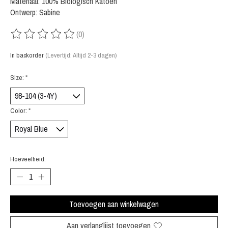
Materiaal: 100% Biologisch Katoen
Ontwerp: Sabine
(0)
De beoordeling van dit product is
0
van de 5
In backorder
(Levertijd: Altijd 2-3 dagen)
Size:
*
Color:
*
Hoeveelheid:
Toevoegen aan winkelwagen
Aan verlanglijst toevoegen