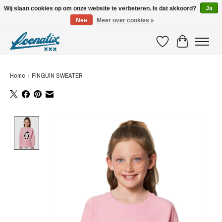
Wij slaan cookies op om onze website te verbeteren. Is dat akkoord?
Ja
Nee
Meer over cookies »
SHIRTS WITH A STORY
Verlanglijst
Winkelwagen
Home
/
PINGUIN SWEATER
Product image slideshow Items