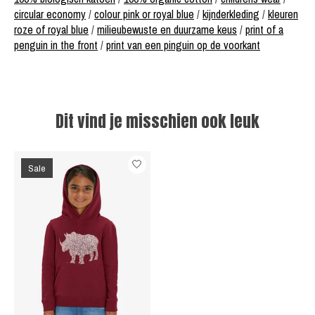
circular economy
/
colour pink or royal blue
/
kijnderkleding
/
kleuren
roze of royal blue
/
milieubewuste en duurzame keus
/
print of a
penguin in the front
/
print van een pinguin op de voorkant
Dit vind je misschien ook leuk
Items van productcarrousel
Sale