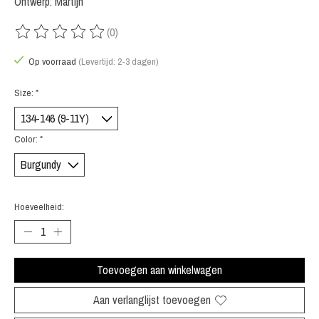
Ontwerp: Martijn
(0)
De beoordeling van dit product is
0
van de 5
Op voorraad
(Levertijd: 2-3 dagen)
Size:
*
Color:
*
Hoeveelheid:
Toevoegen aan winkelwagen
Aan verlanglijst toevoegen