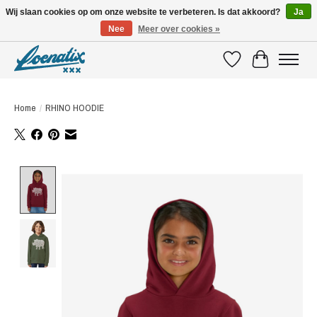
Wij slaan cookies op om onze website te verbeteren. Is dat akkoord?
Ja
Nee
Meer over cookies »
SHIRTS WITH A STORY
Verlanglijst
Winkelwagen
Home
/
RHINO HOODIE
Product image slideshow Items