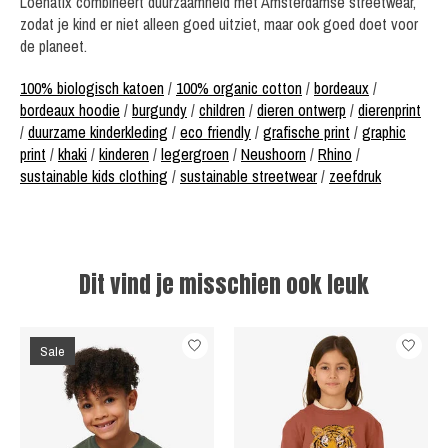
Loenatix combineert duurzaamheid met Amsterdamse streetwear,
zodat je kind er niet alleen goed uitziet, maar ook goed doet voor
de planeet.
100% biologisch katoen
/
100% organic cotton
/
bordeaux
/
bordeaux hoodie
/
burgundy
/
children
/
dieren ontwerp
/
dierenprint
/
duurzame kinderkleding
/
eco friendly
/
grafische print
/
graphic
print
/
khaki
/
kinderen
/
legergroen
/
Neushoorn
/
Rhino
/
sustainable kids clothing
/
sustainable streetwear
/
zeefdruk
Dit vind je misschien ook leuk
Items van productcarrousel
Sale