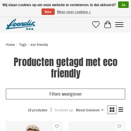
Wij slaan cookies op om onze website te verbeteren. Is dat akkoord?
Ja
Nee
Meer over cookies »
SHIRTS WITH A STORY
Verlanglijst
Winkelwagen
Home
/
Tags
/
eco friendly
Producten getagd met eco
friendly
Filters weergeven
18 producten
Sorteren op
Meest bekeken