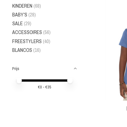
KINDEREN
(68)
BABY'S
(28)
SALE
(29)
ACCESSOIRES
(56)
FREESTYLERS
(40)
BLANCOS
(16)
Prijs
Minimale prijswaarde
Price maximum value
€
0
- €
35