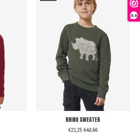
9,8
RHINO SWEATER
€21,25
€42,50