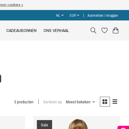
over cookies »
NL
EUR
Aanmelden / Inloggen
CADEAUBONNEN
ONS VERHAAL
n
3 producten
Sorteren op
Meest bekeken
Sale