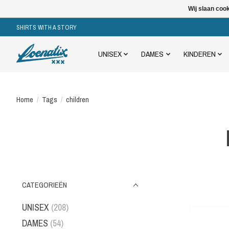
Wij slaan coo
SHIRTS WITH A STORY
UNISEX
DAMES
KINDEREN
Home
/
Tags
/
children
CATEGORIEËN
UNISEX
(208)
DAMES
(54)