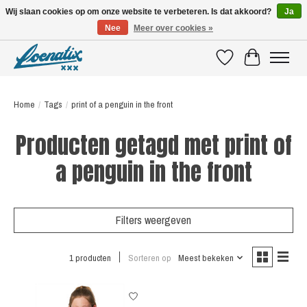
Wij slaan cookies op om onze website te verbeteren. Is dat akkoord?
Ja
Nee
Meer over cookies »
SHIRTS WITH A STORY
Verlanglijst
Winkelwagen
Home
/
Tags
/
print of a penguin in the front
Producten getagd met print of
a penguin in the front
Filters weergeven
1 producten
Sorteren op
Meest bekeken