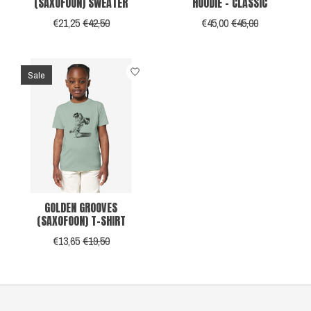
(SAXOFOON) SWEATER
HOODIE - CLASSIC
€21,25
€42,50
€45,00
€45,00
Sale
GOLDEN GROOVES
(SAXOFOON) T-SHIRT
€13,65
€19,50