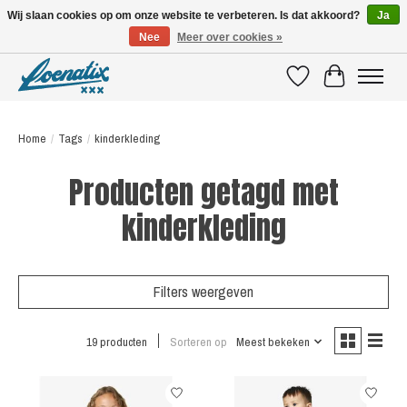
Wij slaan cookies op om onze website te verbeteren. Is dat akkoord?
Ja
Nee
Meer over cookies »
SHIRTS WITH A STORY
Verlanglijst
Winkelwagen
Home
/
Tags
/
kinderkleding
Producten getagd met
kinderkleding
Filters weergeven
19 producten
Sorteren op
Meest bekeken