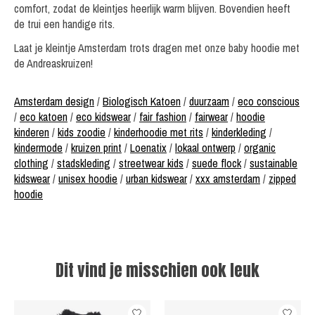
comfort, zodat de kleintjes heerlijk warm blijven. Bovendien heeft
de trui een handige rits.
Laat je kleintje Amsterdam trots dragen met onze baby hoodie met
de Andreaskruizen!
Amsterdam design
/
Biologisch Katoen
/
duurzaam
/
eco conscious
/
eco katoen
/
eco kidswear
/
fair fashion
/
fairwear
/
hoodie
kinderen
/
kids zoodie
/
kinderhoodie met rits
/
kinderkleding
/
kindermode
/
kruizen print
/
Loenatix
/
lokaal ontwerp
/
organic
clothing
/
stadskleding
/
streetwear kids
/
suede flock
/
sustainable
kidswear
/
unisex hoodie
/
urban kidswear
/
xxx amsterdam
/
zipped
hoodie
Dit vind je misschien ook leuk
Items van productcarrousel