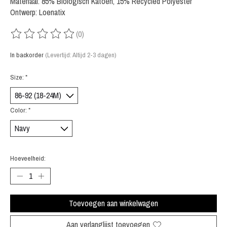
Materiaal: 85% Biologisch Katoen, 15% Recycled Polyester
Ontwerp: Loenatix
(0)
De beoordeling van dit product is
0
van de 5
In backorder
(Levertijd: Altijd 2-3 dagen)
Size:
*
Color:
*
Hoeveelheid:
Toevoegen aan winkelwagen
Aan verlanglijst toevoegen