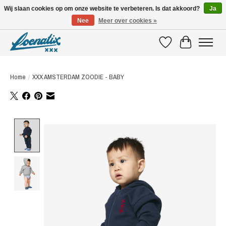
Wij slaan cookies op om onze website te verbeteren. Is dat akkoord?
Ja
Nee
Meer over cookies »
SHIRTS WITH A STORY
Verlanglijst
Winkelwagen
Home
/
XXX AMSTERDAM ZOODIE - BABY
Product image slideshow Items