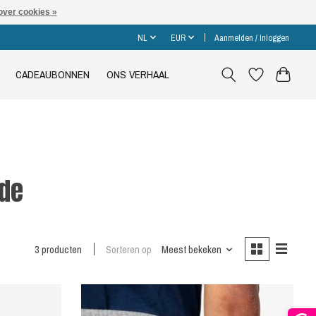
over cookies »
NL
EUR
Aanmelden / Inloggen
CADEAUBONNEN
ONS VERHAAL
de
3 producten
Sorteren op
Meest bekeken