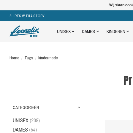
Wij slaan coo
SHIRTS WITH A STORY
UNISEX
DAMES
KINDEREN
Home
/
Tags
/
kindermode
P
CATEGORIEËN
UNISEX
(208)
DAMES
(54)