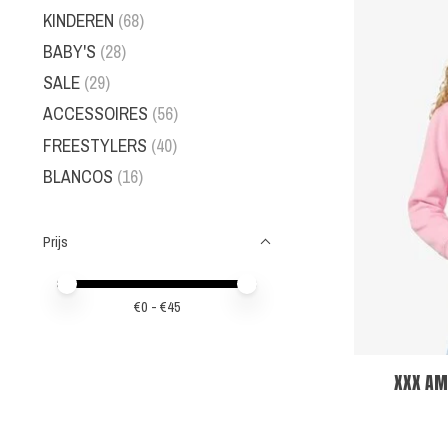
KINDEREN
(68)
BABY'S
(28)
SALE
(29)
ACCESSOIRES
(56)
FREESTYLERS
(40)
BLANCOS
(16)
Prijs
Minimale prijswaarde
Price maximum value
€
0
- €
45
XXX AM