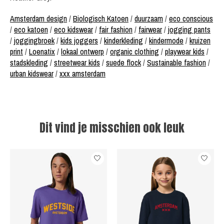
Amsterdam design
/
Biologisch Katoen
/
duurzaam
/
eco conscious
/
eco katoen
/
eco kidswear
/
fair fashion
/
fairwear
/
jogging pants
/
joggingbroek
/
kids joggers
/
kinderkleding
/
kindermode
/
kruizen
print
/
Loenatix
/
lokaal ontwerp
/
organic clothing
/
playwear kids
/
stadskleding
/
streetwear kids
/
suede flock
/
Sustainable fashion
/
urban kidswear
/
xxx amsterdam
Dit vind je misschien ook leuk
Items van productcarrousel