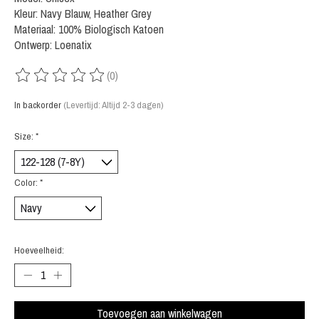
Kleur: Navy Blauw, Heather Grey
Materiaal: 100% Biologisch Katoen
Ontwerp: Loenatix
(0)
De beoordeling van dit product is
0
van de 5
In backorder
(Levertijd: Altijd 2-3 dagen)
Size:
*
Color:
*
Hoeveelheid:
Toevoegen aan winkelwagen