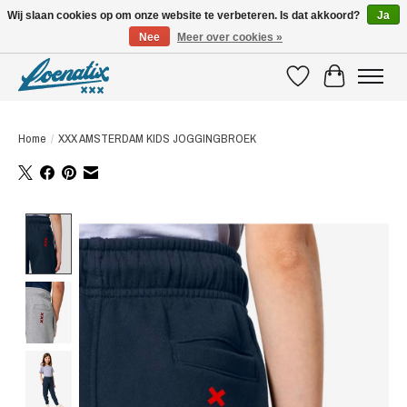
Wij slaan cookies op om onze website te verbeteren. Is dat akkoord?
Ja
Nee
Meer over cookies »
SHIRTS WITH A STORY
Verlanglijst
Winkelwagen
Home
/
XXX AMSTERDAM KIDS JOGGINGBROEK
Product image slideshow Items