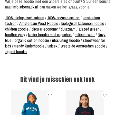
Wil je deze zoodie met een andere stad of buurt? Stuur een bericht
naar
info@loenatix.nl
, dan maken we het graag voor je.
100% biologoisch katoen
/
100% organic cotton
/
amsterdam
fashion
/
Amsterdam West Hoodie
/
biologisch katoenen hoodie
/
children zoodie
/
circular economy
/
duurzaam
/
glazed green
/
heather grey
/
kinder hoodie met capuchon
/
milieubewust
/
Navy
blue
/
organic cotton hoodie
/
ritssluiting hoodie
/
streetwear for
kids
/
trendy kinderhoodie
/
unisex
/
Westside Amsterdam zoodie
/
zipped hoodie
Dit vind je misschien ook leuk
Items van productcarrousel