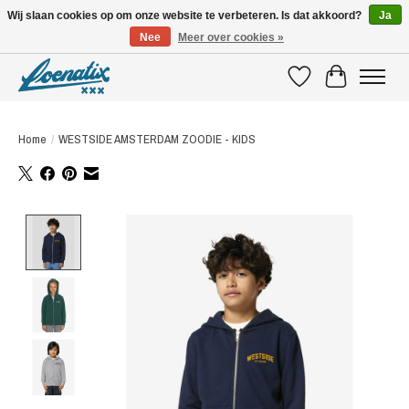
Wij slaan cookies op om onze website te verbeteren. Is dat akkoord?
Ja
Nee
Meer over cookies »
SHIRTS WITH A STORY
Verlanglijst
Winkelwagen
Home
/
WESTSIDE AMSTERDAM ZOODIE - KIDS
Product image slideshow Items