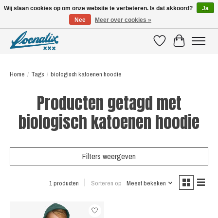
Wij slaan cookies op om onze website te verbeteren. Is dat akkoord?
Ja
Nee
Meer over cookies »
SHIRTS WITH A STORY
Verlanglijst
Winkelwagen
Home
/
Tags
/
biologisch katoenen hoodie
Producten getagd met
biologisch katoenen hoodie
Filters weergeven
1 producten
Sorteren op
Meest bekeken