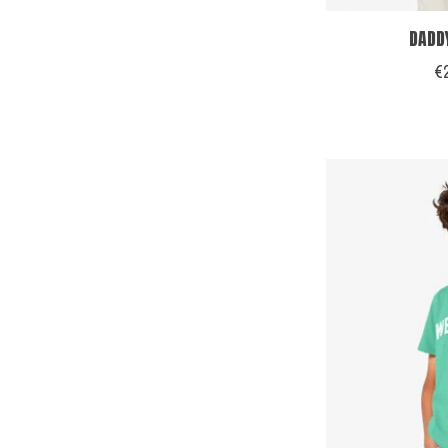
DADD
€