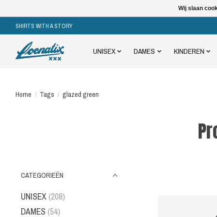
Wij slaan coo
SHIRTS WITH A STORY
UNISEX
DAMES
KINDEREN
Home
/
Tags
/
glazed green
Pr
CATEGORIEËN
UNISEX
(208)
DAMES
(54)