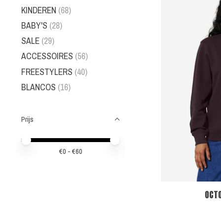
KINDEREN
(68)
BABY'S
(28)
SALE
(29)
ACCESSOIRES
(56)
FREESTYLERS
(40)
BLANCOS
(16)
Prijs
Minimale prijswaarde
Price maximum value
€
0
- €
60
OCT