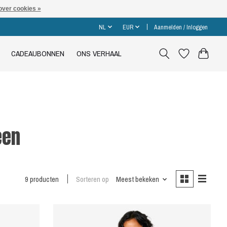
over cookies »
NL
EUR
Aanmelden / Inloggen
CADEAUBONNEN
ONS VERHAAL
een
9 producten
Sorteren op
Meest bekeken