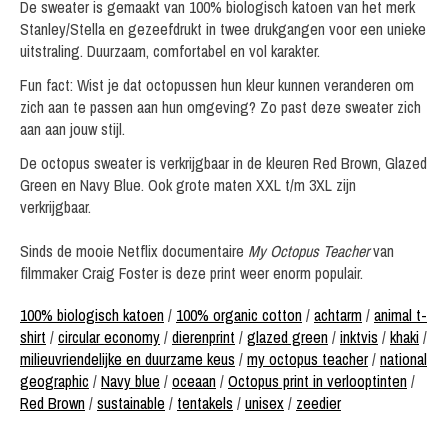
De sweater is gemaakt van 100% biologisch katoen van het merk
Stanley/Stella en gezeefdrukt in twee drukgangen voor een unieke
uitstraling. Duurzaam, comfortabel en vol karakter.
Fun fact: Wist je dat octopussen hun kleur kunnen veranderen om
zich aan te passen aan hun omgeving? Zo past deze sweater zich
aan aan jouw stijl.
De octopus sweater is verkrijgbaar in de kleuren Red Brown, Glazed
Green en Navy Blue. Ook grote maten XXL t/m 3XL zijn
verkrijgbaar.
Sinds de mooie Netflix documentaire
My Octopus Teacher
van
filmmaker Craig Foster is deze print weer enorm populair.
100% biologisch katoen
/
100% organic cotton
/
achtarm
/
animal t-
shirt
/
circular economy
/
dierenprint
/
glazed green
/
inktvis
/
khaki
/
milieuvriendelijke en duurzame keus
/
my octopus teacher
/
national
geographic
/
Navy blue
/
oceaan
/
Octopus print in verlooptinten
/
Red Brown
/
sustainable
/
tentakels
/
unisex
/
zeedier