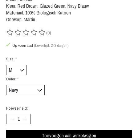
Kleur: Red Brown, Glazed Green, Navy Blauw
Materiaal: 100% Biologisch Katoen
Ontwerp: Martin
(0)
De beoordeling van dit product is
0
van de 5
Op voorraad
(Levertijd: 2-3 dagen)
Size:
*
Color:
*
Hoeveelheid:
Toevoegen aan winkelwagen