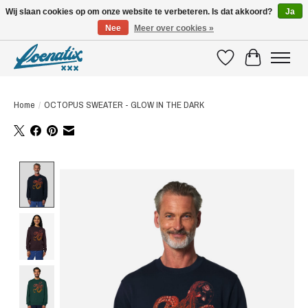
Wij slaan cookies op om onze website te verbeteren. Is dat akkoord?
Ja
Nee
Meer over cookies »
SHIRTS WITH A STORY
Verlanglijst
Winkelwagen
Home
/
OCTOPUS SWEATER - GLOW IN THE DARK
Product image slideshow Items