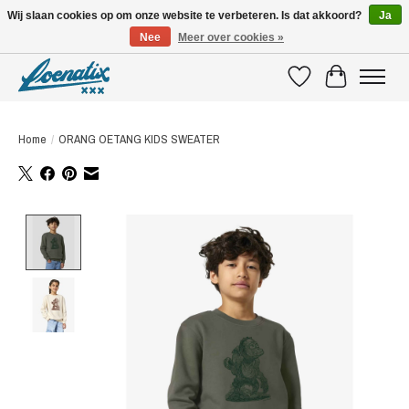
Wij slaan cookies op om onze website te verbeteren. Is dat akkoord?
Ja
Nee
Meer over cookies »
SHIRTS WITH A STORY
Verlanglijst
Winkelwagen
Home
/
ORANG OETANG KIDS SWEATER
Product image slideshow Items