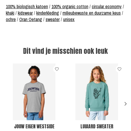
100% biologisch katoen
/
100% organic cotton
/
circular economy
/
khaki
/
kidswear
/
kinderkleding
/
milieubewuste en duurzame keus
/
ochre
/
Oran Oetang
/
sweater
/
unisex
Dit vind je misschien ook leuk
Items van productcarrousel
JOUW EIGEN WESTSIDE
LUIAARD SWEATER