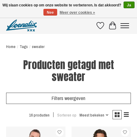
Wij slaan cookies op om onze website te verbeteren. Is dat akkoord?
Ja
Nee
Meer over cookies »
SHIRTS WITH A STORY
Verlanglijst
Winkelwagen
Home
/
Tags
/
sweater
Producten getagd met
sweater
Filters weergeven
16 producten
Sorteren op
Meest bekeken