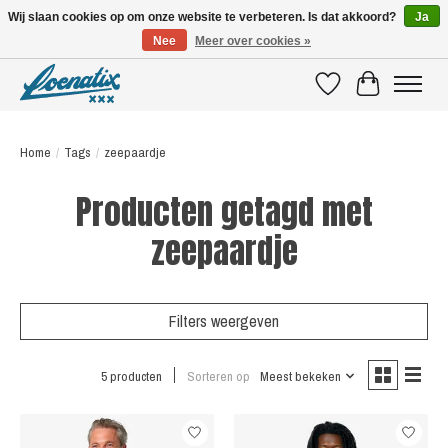
Wij slaan cookies op om onze website te verbeteren. Is dat akkoord?
Ja
Nee
Meer over cookies »
SHIRTS WITH A STORY
Verlanglijst
Winkelwagen
Home
/
Tags
/
zeepaardje
Producten getagd met
zeepaardje
Filters weergeven
5 producten
Sorteren op
Meest bekeken