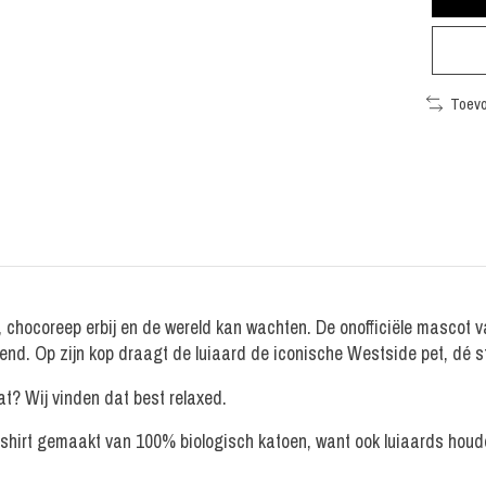
Toevo
, chocoreep erbij en de wereld kan wachten. De onofficiële masco
nd. Op zijn kop draagt de luiaard de iconische Westside pet, dé s
t? Wij vinden dat best relaxed.
t-shirt gemaakt van 100% biologisch katoen, want ook luiaards hou