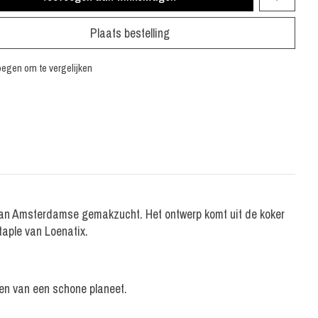
Plaats bestelling
egen om te vergelijken
t van Amsterdamse gemakzucht. Het ontwerp komt uit de koker
taple van Loenatix.
den van een schone planeet.