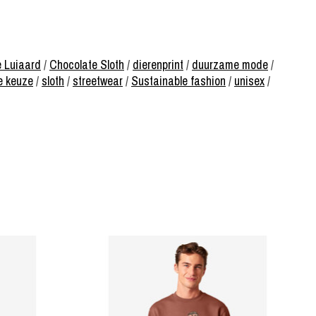
 Luiaard
/
Chocolate Sloth
/
dierenprint
/
duurzame mode
/
e keuze
/
sloth
/
streetwear
/
Sustainable fashion
/
unisex
/