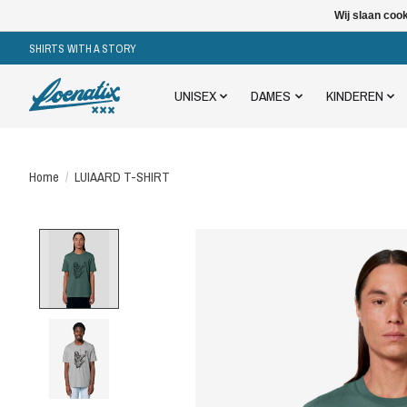
Wij slaan coo
SHIRTS WITH A STORY
UNISEX
DAMES
KINDEREN
Home
/
LUIAARD T-SHIRT
Product image slideshow Items