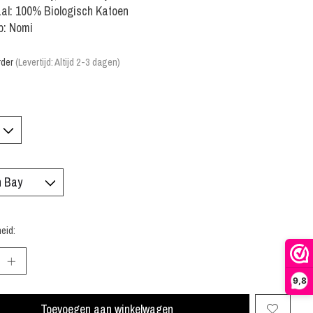
al: 100% Biologisch Katoen
p: Nomi
rder
(Levertijd: Altijd 2-3 dagen)
eid:
9,8
Toevoegen aan winkelwagen