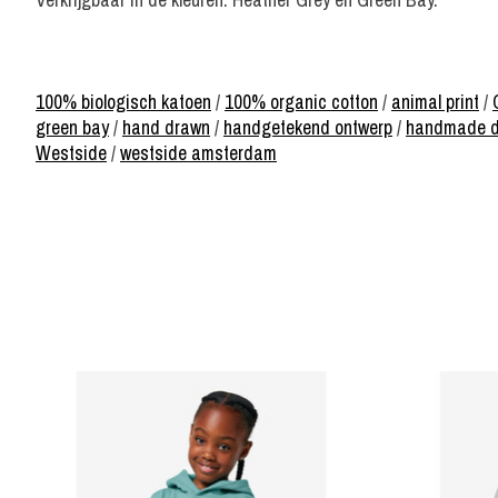
100% biologisch katoen
/
100% organic cotton
/
animal print
/
green bay
/
hand drawn
/
handgetekend ontwerp
/
handmade d
Westside
/
westside amsterdam
Items van productcarrousel