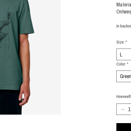
Materia
Ontwer
In backo
Size:
*
Color:
*
Hoeveelh