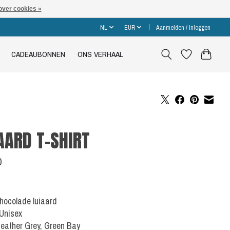
over cookies »
NL
EUR
Aanmelden / Inloggen
CADEAUBONNEN
ONS VERHAAL
AARD T-SHIRT
0
Chocolade luiaard
 Unisex
Heather Grey, Green Bay