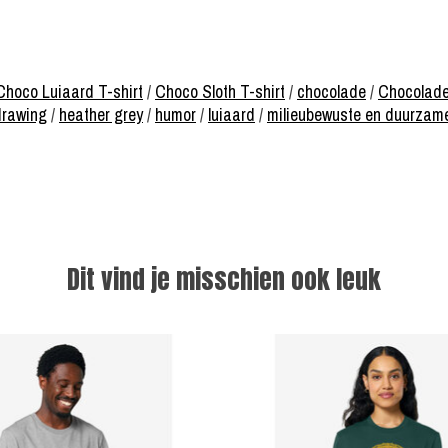
Choco Luiaard T-shirt
/
Choco Sloth T-shirt
/
chocolade
/
Chocolade
rawing
/
heather grey
/
humor
/
luiaard
/
milieubewuste en duurzam
Dit vind je misschien ook leuk