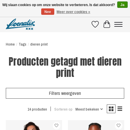
Wij slaan cookies op om onze website te verbeteren. Is dat akkoord?
Ja
Nee
Meer over cookies »
SHIRTS WITH A STORY
Verlanglijst
Winkelwagen
Home
/
Tags
/
dieren print
Producten getagd met dieren
print
Filters weergeven
14 producten
Sorteren op
Meest bekeken