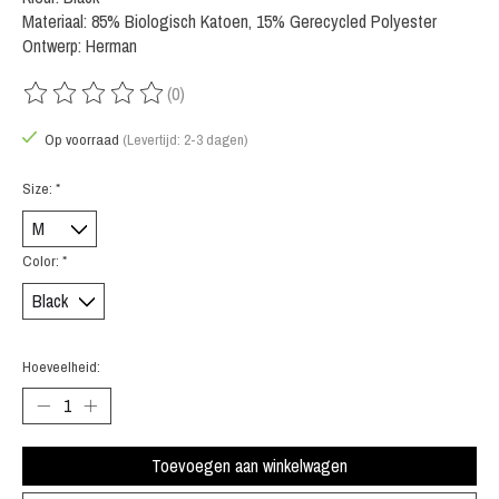
Materiaal: 85% Biologisch Katoen, 15% Gerecycled Polyester
Ontwerp: Herman
(0)
De beoordeling van dit product is
0
van de 5
Op voorraad
(Levertijd: 2-3 dagen)
Size:
*
Color:
*
Hoeveelheid:
Toevoegen aan winkelwagen