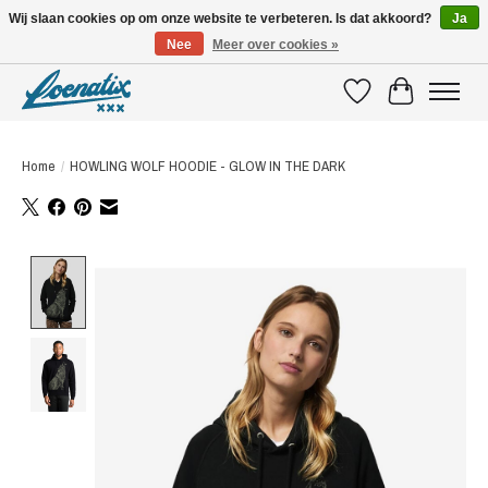
Wij slaan cookies op om onze website te verbeteren. Is dat akkoord?
Ja
Nee
Meer over cookies »
SHIRTS WITH A STORY
Verlanglijst
Winkelwagen
Home
/
HOWLING WOLF HOODIE - GLOW IN THE DARK
Product image slideshow Items