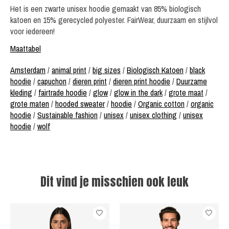
Het is een zwarte unisex hoodie gemaakt van 85% biologisch
katoen en 15% gerecycled polyester. FairWear, duurzaam en stijlvol
voor iedereen!
Maattabel
Amsterdam
/
animal print
/
big sizes
/
Biologisch Katoen
/
black
hoodie
/
capuchon
/
dieren print
/
dieren print hoodie
/
Duurzame
kleding
/
fairtrade hoodie
/
glow
/
glow in the dark
/
grote maat
/
grote maten
/
hooded sweater
/
hoodie
/
Organic cotton
/
organic
hoodie
/
Sustainable fashion
/
unisex
/
unisex clothing
/
unisex
hoodie
/
wolf
Dit vind je misschien ook leuk
Items van productcarrousel