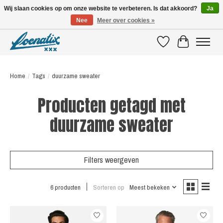
Wij slaan cookies op om onze website te verbeteren. Is dat akkoord?
Ja
Nee
Meer over cookies »
SHIRTS WITH A STORY
Verlanglijst
Winkelwagen
Home
/
Tags
/
duurzame sweater
Producten getagd met
duurzame sweater
Filters weergeven
6 producten
Sorteren op
Meest bekeken