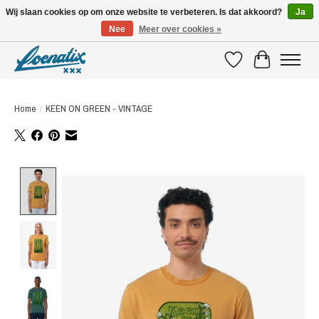
Wij slaan cookies op om onze website te verbeteren. Is dat akkoord?
Ja
Nee
Meer over cookies »
SHIRTS WITH A STORY
Verlanglijst
Winkelwagen
Home
/
KEEN ON GREEN - VINTAGE
Product image slideshow Items