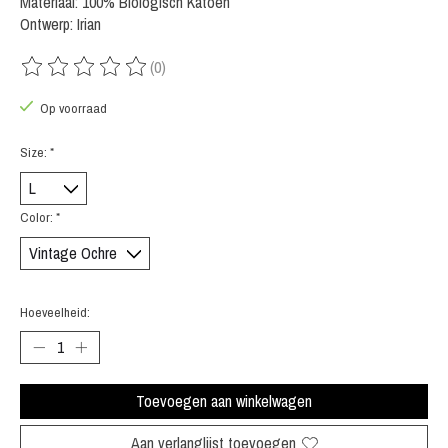
Materiaal: 100% Biologisch Katoen
Ontwerp: Irian
(0)
De beoordeling van dit product is
0
van de 5
Op voorraad
Size:
*
Color:
*
Hoeveelheid:
Toevoegen aan winkelwagen
Aan verlanglijst toevoegen