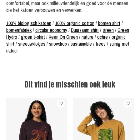
comfortabel, maar ook milieuvriendelijk en goed voor de mensen
die het katoen verbouwen en verwerken.
100% biologisch katoen
/
100% organic cotton
/
bomen shirt
/
bomenfabriek
/
circular economy
/
Duurzaam shirt
/
green
/
Green
Hydro
/
groen t-shirt
/
Keen On Green
/
nature
/
ochre
/
organic
shirt
/
sneeuwklokjes
/
snowdrop
/
sustainable
/
trees
/
zuinig met
natuur
Dit vind je misschien ook leuk
Items van productcarrousel