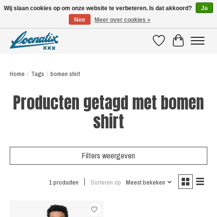
Wij slaan cookies op om onze website te verbeteren. Is dat akkoord?
Ja
Nee
Meer over cookies »
SHIRTS WITH A STORY
Verlanglijst
Winkelwagen
Home
/
Tags
/
bomen shirt
Producten getagd met bomen
shirt
Filters weergeven
1 producten
Sorteren op
Meest bekeken