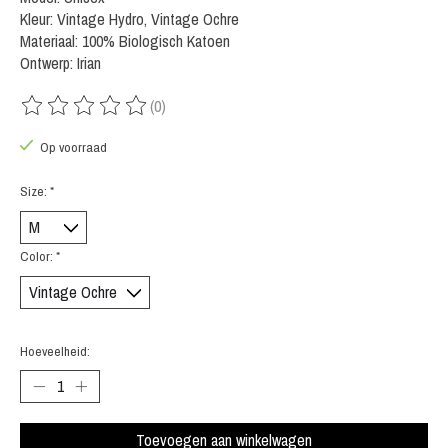
Kleur: Vintage Hydro, Vintage Ochre
Materiaal: 100% Biologisch Katoen
Ontwerp: Irian
(0)
De beoordeling van dit product is
0
van de 5
Op voorraad
Size:
*
Color:
*
Hoeveelheid:
Toevoegen aan winkelwagen