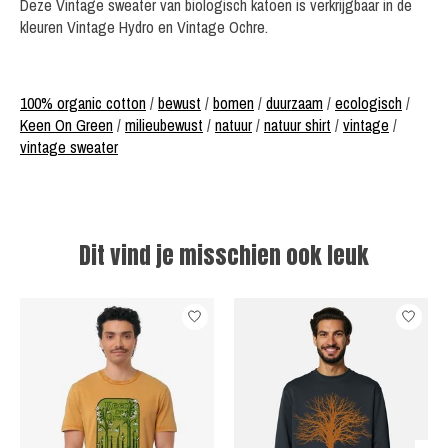
Deze Vintage sweater van biologisch katoen is verkrijgbaar in de
kleuren Vintage Hydro en Vintage Ochre.
100% organic cotton
/
bewust
/
bomen
/
duurzaam
/
ecologisch
/
Keen On Green
/
milieubewust
/
natuur
/
natuur shirt
/
vintage
/
vintage sweater
Dit vind je misschien ook leuk
Items van productcarrousel