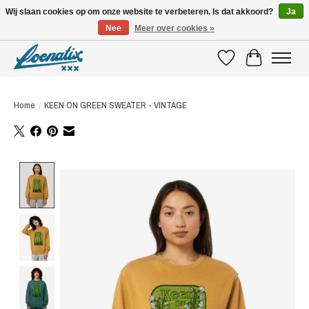
Wij slaan cookies op om onze website te verbeteren. Is dat akkoord?
Ja
Nee
Meer over cookies »
SHIRTS WITH A STORY
Verlanglijst
Winkelwagen
Home
/
KEEN ON GREEN SWEATER - VINTAGE
Product image slideshow Items