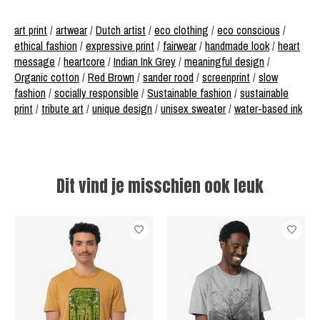
art print
/
artwear
/
Dutch artist
/
eco clothing
/
eco conscious
/
ethical fashion
/
expressive print
/
fairwear
/
handmade look
/
heart
message
/
heartcore
/
Indian Ink Grey
/
meaningful design
/
Organic cotton
/
Red Brown
/
sander rood
/
screenprint
/
slow
fashion
/
socially responsible
/
Sustainable fashion
/
sustainable
print
/
tribute art
/
unique design
/
unisex sweater
/
water-based ink
Dit vind je misschien ook leuk
Items van productcarrousel