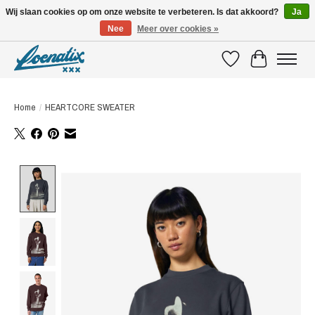
Wij slaan cookies op om onze website te verbeteren. Is dat akkoord?
Ja
Nee
Meer over cookies »
SHIRTS WITH A STORY
Verlanglijst
Winkelwagen
Home
/
HEARTCORE SWEATER
Product image slideshow Items