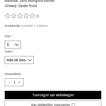
Materiaal: 100% Biologisch Katoen
Ontwerp: Sander Rood
(0)
De beoordeling van dit product is
0
van de 5
In backorder
(Levertijd: 1-2 weken)
Size:
*
Color:
*
Hoeveelheid:
Toevoegen aan winkelwagen
Aan verlanglijst toevoegen